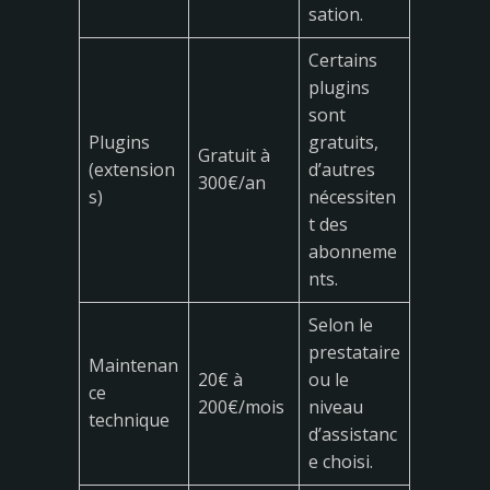
sation.
Certains
plugins
sont
Plugins
gratuits,
Gratuit à
(extension
d’autres
300€/an
s)
nécessiten
t des
abonneme
nts.
Selon le
prestataire
Maintenan
20€ à
ou le
ce
200€/mois
niveau
technique
d’assistanc
e choisi.