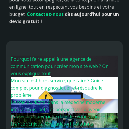
en ligne, tout en respectant vos besoins et votre
budget.
Contactez-nous
dès aujourd’hui pour un
devis gratuit !
Pourquoi faire appel à une agence de
communication pour créer mon site web ? On
vous explique tout
Mon site est hors service, que faire ? Guide
complet pour diagnostiquer et résoudre le
problème
Le rôle du digital dans la médecine moderne :
innovations, défis et perspectives d'avenir
L’accès au numérique dans les zones rurales en
France : Enjeux, Obstacles et Solutions