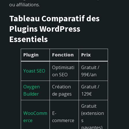
ou affiliations.
Tableau Comparatif des
Plugins WordPress
Essentiels
Plugin
Fonction
Prix
Optimisati
Gratuit /
Yoast SEO
on SEO
99€/an
Oxygen
Création
Gratuit /
Builder
de pages
129€
Gratuit
WooComm
E-
(extension
erce
commerce
s
payantes)