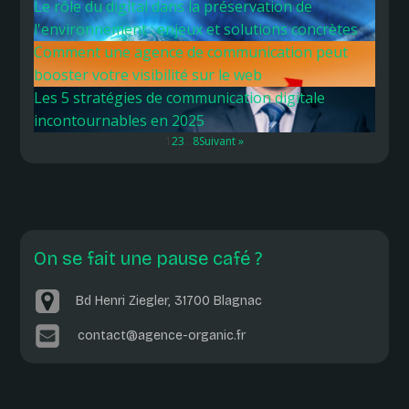
Le rôle du digital dans la préservation de
l'environnement : enjeux et solutions concrètes
Comment une agence de communication peut
booster votre visibilité sur le web
Les 5 stratégies de communication digitale
incontournables en 2025
1
2
3
…
8
Suivant »
On se fait une pause café ?
Bd Henri Ziegler, 31700 Blagnac
contact@agence-organic.fr