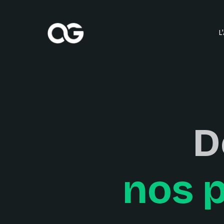
L
D
nos p