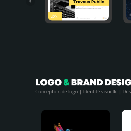
LOGO
&
BRAND DESI
Conception de logo | Identité visuelle | D