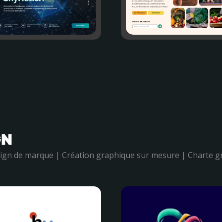
GN
esign de marque | Création graphique sur mesure | Charte 