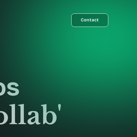
Contact
os
ollab'