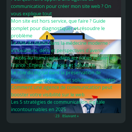
communication pour créer mon site web ? On
vous explique tout
Mon site est hors service, que faire ? Guide
complet pour diagnostiquer et résoudre le
problème
Le rôle du digital dans la médecine moderne :
innovations, défis et perspectives d'avenir
L’accès au numérique dans les zones rurales en
France : Enjeux, Obstacles et Solutions
Le rôle du digital dans la préservation de
l'environnement : enjeux et solutions concrètes
Comment une agence de communication peut
booster votre visibilité sur le web
Les 5 stratégies de communication digitale
incontournables en 2025
1
2
3
…
8
Suivant »