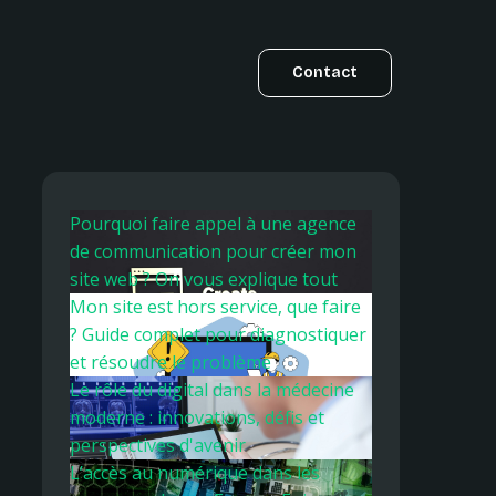
Contact
Pourquoi faire appel à une agence
de communication pour créer mon
site web ? On vous explique tout
Mon site est hors service, que faire
? Guide complet pour diagnostiquer
et résoudre le problème
Le rôle du digital dans la médecine
moderne : innovations, défis et
perspectives d'avenir
L’accès au numérique dans les