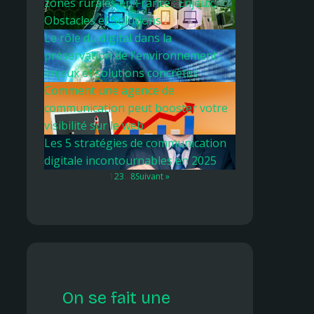
zones rurales en France : Enjeux,
Obstacles et Solutions
Le rôle du digital dans la
préservation de l'environnement :
enjeux et solutions concrètes
Comment une agence de
communication peut booster votre
visibilité sur le web
Les 5 stratégies de communication
digitale incontournables en 2025
1
2
3
…
8
Suivant »
On se fait une