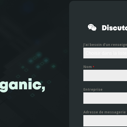
Discuto
J'ai besoin d'un renseig
Choisir dans la liste
Nom
*
ganic,
Entreprise
Adresse de messagerie