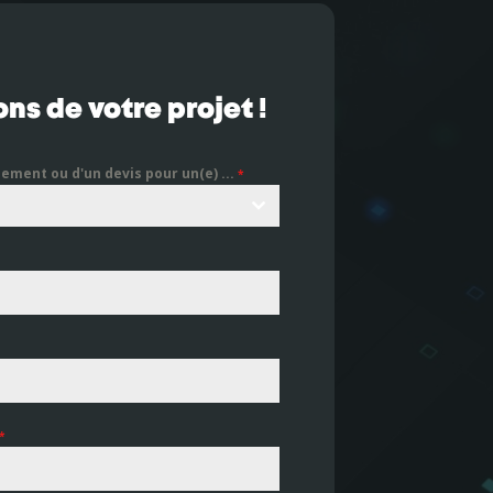
ns de votre projet !
nement ou d'un devis pour un(e) ...
*
*