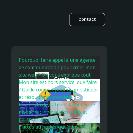
Contact
Pourquoi faire appel à une agence
de communication pour créer mon
site web ? On vous explique tout
Mon site est hors service, que faire
? Guide complet pour diagnostiquer
et résoudre le problème
Le rôle du digital dans la médecine
moderne : innovations, défis et
perspectives d'avenir
L’accès au numérique dans les