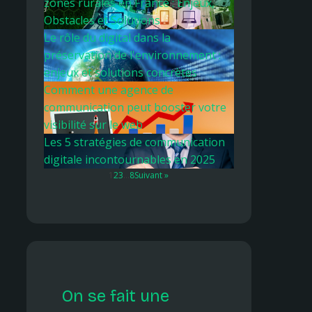
zones rurales en France : Enjeux,
Obstacles et Solutions
Le rôle du digital dans la
préservation de l'environnement :
enjeux et solutions concrètes
Comment une agence de
communication peut booster votre
visibilité sur le web
Les 5 stratégies de communication
digitale incontournables en 2025
1
2
3
…
8
Suivant »
On se fait une