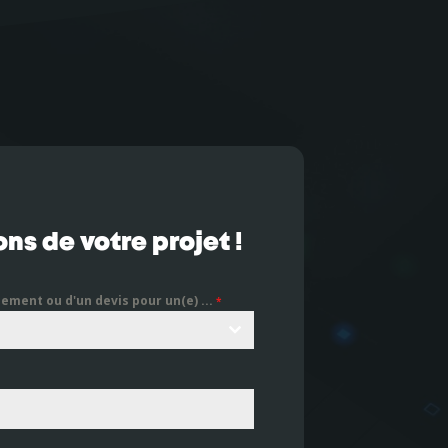
ns de votre projet !
nement ou d'un devis pour un(e) ...
*