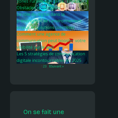
zones rurales en France : Enjeux,
Obstacles et Solutions
Le rôle du digital dans la
préservation de l'environnement :
enjeux et solutions concrètes
Comment une agence de
communication peut booster votre
visibilité sur le web
Les 5 stratégies de communication
digitale incontournables en 2025
1
2
3
…
8
Suivant »
On se fait une