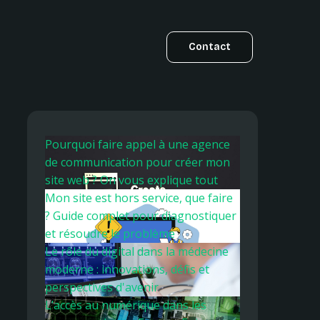
Contact
Pourquoi faire appel à une agence
de communication pour créer mon
site web ? On vous explique tout
Mon site est hors service, que faire
? Guide complet pour diagnostiquer
et résoudre le problème
Le rôle du digital dans la médecine
moderne : innovations, défis et
perspectives d'avenir
L’accès au numérique dans les