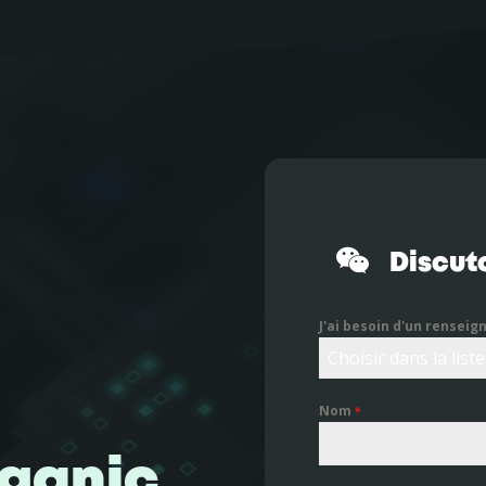
Discuto
J'ai besoin d'un renseig
Choisir dans la liste
Nom
*
ganic,