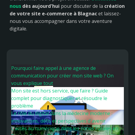
nous
dès aujourd'hui
pour discuter de la
création
de votre site e-commerce à Blagnac
et laissez-
nous vous accompagner dans votre aventure
digitale.
Pourquoi faire appel à une agence de
communication pour créer mon site web ? On
vous explique tout
Mon site est hors service, que faire ? Guide
complet pour diagnostiquer et résoudre le
problème
Le rôle du digital dans la médecine moderne :
innovations, défis et perspectives d'avenir
L’accès au numérique dans les zones rurales en