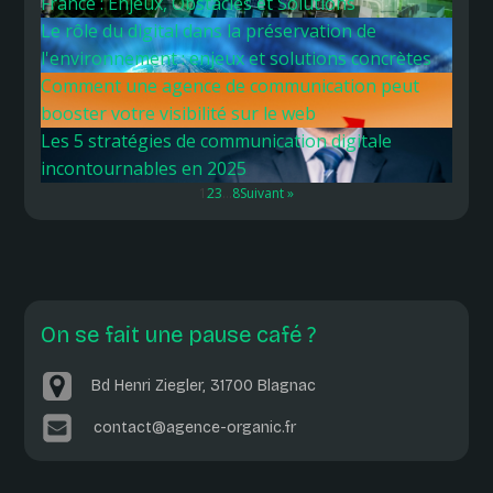
France : Enjeux, Obstacles et Solutions
Le rôle du digital dans la préservation de
l'environnement : enjeux et solutions concrètes
Comment une agence de communication peut
booster votre visibilité sur le web
Les 5 stratégies de communication digitale
incontournables en 2025
1
2
3
…
8
Suivant »
On se fait une pause café ?
Bd Henri Ziegler, 31700 Blagnac
contact@agence-organic.fr