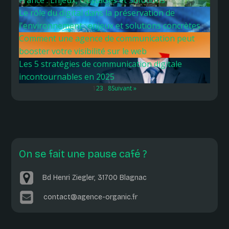
France : Enjeux, Obstacles et Solutions
Le rôle du digital dans la préservation de
l'environnement : enjeux et solutions concrètes
Comment une agence de communication peut
booster votre visibilité sur le web
Les 5 stratégies de communication digitale
incontournables en 2025
1
2
3
…
8
Suivant »
On se fait une pause café ?
Bd Henri Ziegler, 31700 Blagnac
contact@agence-organic.fr