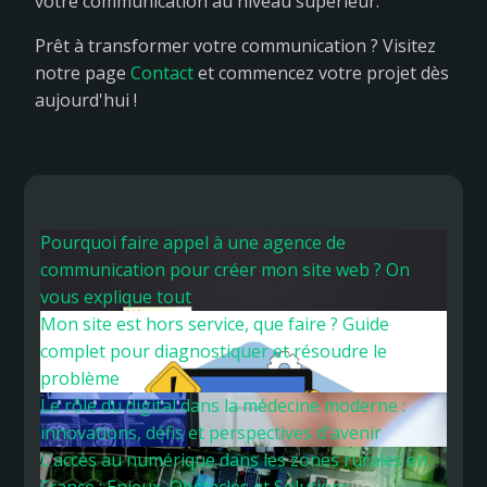
votre communication au niveau supérieur.
Prêt à transformer votre communication ? Visitez
notre page
Contact
et commencez votre projet dès
aujourd'hui !
Pourquoi faire appel à une agence de
communication pour créer mon site web ? On
vous explique tout
Mon site est hors service, que faire ? Guide
complet pour diagnostiquer et résoudre le
problème
Le rôle du digital dans la médecine moderne :
innovations, défis et perspectives d'avenir
L’accès au numérique dans les zones rurales en