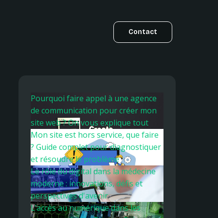
Contact
Pourquoi faire appel à une agence
de communication pour créer mon
site web ? On vous explique tout
Mon site est hors service, que faire
? Guide complet pour diagnostiquer
et résoudre le problème
Le rôle du digital dans la médecine
moderne : innovations, défis et
perspectives d'avenir
L’accès au numérique dans les