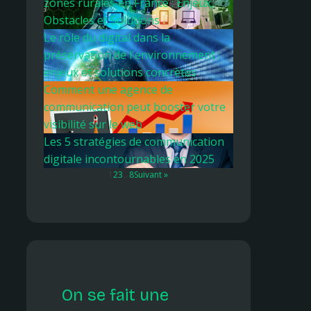
zones rurales en France : Enjeux,
Obstacles et Solutions
Le rôle du digital dans la
préservation de l'environnement :
enjeux et solutions concrètes
Comment une agence de
communication peut booster votre
visibilité sur le web
Les 5 stratégies de communication
digitale incontournables en 2025
1
2
3
…
8
Suivant »
On se fait une