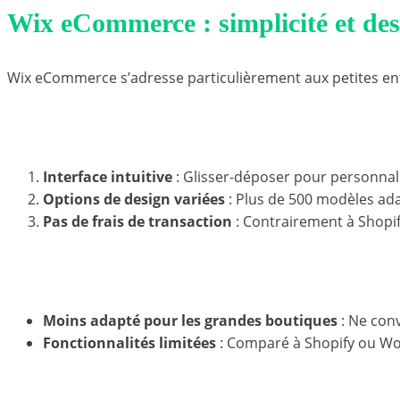
Wix eCommerce : simplicité et desi
Wix eCommerce s’adresse particulièrement aux petites en
Avantages de Wix eCommerce
Interface intuitive
: Glisser-déposer pour personnali
Options de design variées
: Plus de 500 modèles ad
Pas de frais de transaction
: Contrairement à Shopif
Limites de Wix eCommerce
Moins adapté pour les grandes boutiques
: Ne con
Fonctionnalités limitées
: Comparé à Shopify ou Wo
Coût estimé de Wix eCommerce