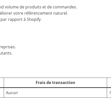
rand volume de produits et de commandes.
éliorer votre référencement naturel.
 par rapport à Shopify.
reprises.
utants.
Frais de transaction
Aucun
1
oisir pour votre projet e-commerce 