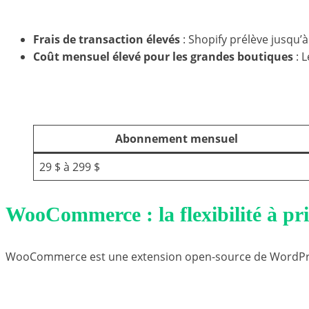
Limites de Shopify
Frais de transaction élevés
: Shopify prélève jusqu’
Coût mensuel élevé pour les grandes boutiques
: 
Coût estimé de Shopify
Abonnement mensuel
29 $ à 299 $
WooCommerce : la flexibilité à pri
WooCommerce est une extension open-source de WordPress
Avantages de WooCommerce