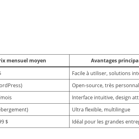
rix mensuel moyen
Avantages princip
$
Facile à utiliser, solutions in
ordPress)
Open-source, très personnal
€/mois
Interface intuitive, design att
hébergement)
Ultra flexible, multilingue
99 $
Idéal pour les grandes entre